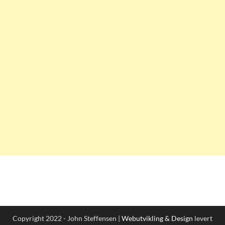
Copyright 2022 - John Steffensen |
Webutvikling & Design
levert