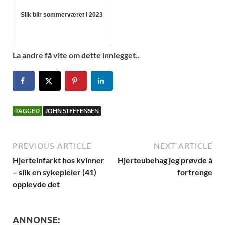
Slik blir sommerværet i 2023
La andre få vite om dette innlegget..
TAGGED
JOHN STEFFENSEN
PREVIOUS ARTICLE
NEXT ARTICLE
Hjerteinfarkt hos kvinner
Hjerteubehag jeg prøvde å
– slik en sykepleier (41)
fortrenge
opplevde det
ANNONSE: