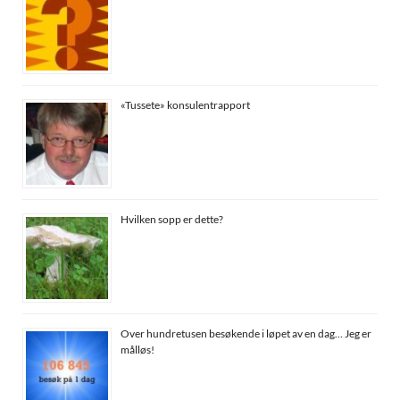
«Tussete» konsulentrapport
Hvilken sopp er dette?
Over hundretusen besøkende i løpet av en dag… Jeg er
målløs!