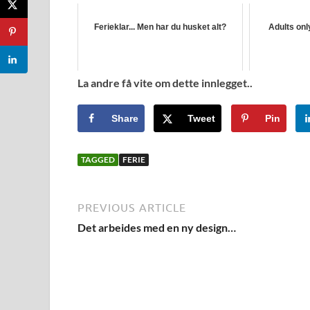
Ferieklar... Men har du husket alt?
Adults only
La andre få vite om dette innlegget..
Share
Tweet
Pin
TAGGED
FERIE
PREVIOUS ARTICLE
Det arbeides med en ny design…