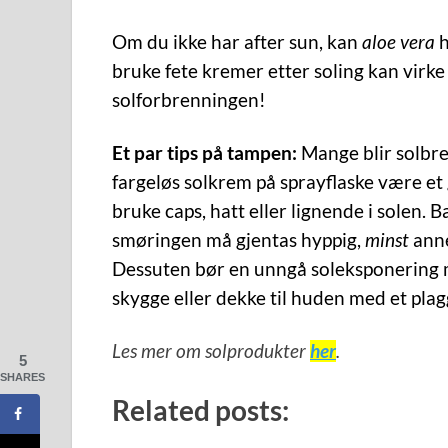
Om du ikke har after sun, kan
aloe vera
h
bruke fete kremer etter soling kan virke
solforbrenningen!
Et par tips på tampen:
Mange blir solbre
fargeløs solkrem på sprayflaske være et go
bruke caps, hatt eller lignende i solen.
Ba
smøringen må gjentas hyppig,
minst
anne
Dessuten bør en unngå soleksponering m
skygge eller dekke til huden med et plagg
Les mer om solprodukter
her
.
5
SHARES
Related posts: