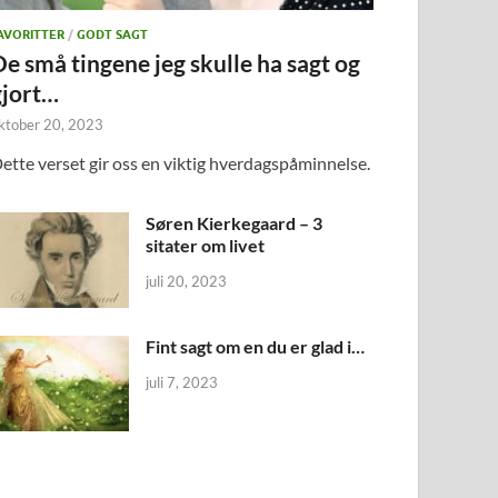
AVORITTER
/
GODT SAGT
De små tingene jeg skulle ha sagt og
gjort…
ktober 20, 2023
ette verset gir oss en viktig hverdagspåminnelse.
Søren Kierkegaard – 3
sitater om livet
juli 20, 2023
Fint sagt om en du er glad i…
juli 7, 2023