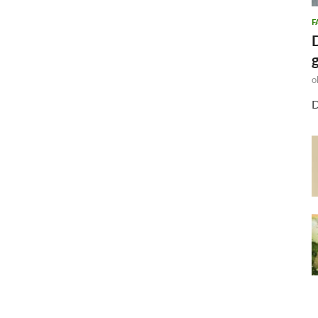
F
o
D