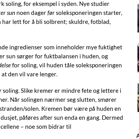
rk soling, for eksempel i syden. Nye studier
ter sun
noen dager
før
soleksponeringen starter,
ar lett for å bli solbrent; skuldre, fotblad,
nde ingredienser som inneholder mye fuktighet
er sun sørger for fuktbalansen i huden, og
delse
for soling, vil huden tåle soleksponeringen
l at den vil vare lenger.
r
soling. Slike kremer er mindre fete og lettere i
mer. Når solingen nærmer seg slutten, smører
 stranden/solen. Kremen bør være på huden en
r dusjet, påføres after sun enda en gang. Dermed
ellene – noe som bidrar til