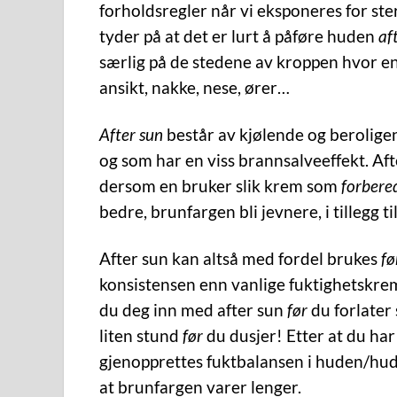
forholdsregler når vi eksponeres for ste
tyder på at det er lurt å påføre huden
af
særlig på de stedene av kroppen hvor en h
ansikt, nakke, nese, ører…
After sun
består av kjølende og berolige
og som har en viss brannsalveeffekt. Aft
dersom en bruker slik krem som
forbere
bedre, brunfargen bli jevnere, i tillegg ti
After sun kan altså med fordel brukes
fø
konsistensen enn vanlige fuktighetskre
du deg inn med after sun
før
du forlater
liten stund
før
du dusjer! Etter at du ha
gjenopprettes fuktbalansen i huden/hudc
at brunfargen varer lenger.