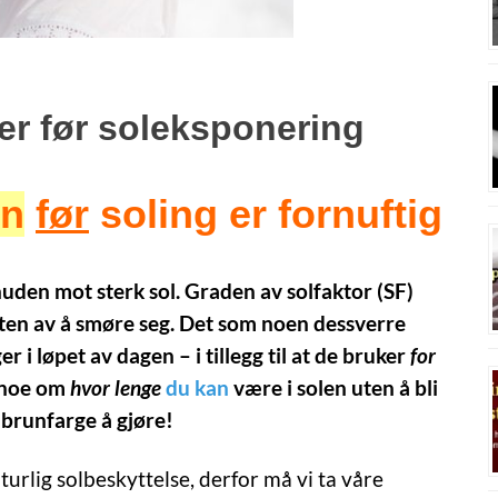
er før soleksponering
un
før
soling er fornuftig
 huden mot sterk sol. Graden av solfaktor (SF)
ten av å smøre seg. Det som noen dessverre
r i løpet av dagen – i tillegg til at de bruker
for
r noe om
hvor lenge
du kan
være i solen uten å bli
 brunfarge å gjøre!
turlig solbeskyttelse, derfor må vi ta våre