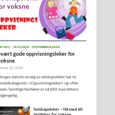
KTUELT
/
FESTLEKER
/
OPPVISNINGSLEKER
Svært gode oppvisningsleker for
voksne
ebruar 20, 2024
orges største utvalg av selskapsleker har to
ovedkategorier: «Oppvisningsleker» og «Alle
ed». Samtlige festleker er nå blitt mye lettere
ilgjengelig.
Selskapsleker – Nå med 60
festleker for voksne