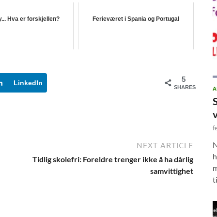
... Hva er forskjellen?
Ferieværet i Spania og Portugal
5
LinkedIn
SHARES
A
f
N
NEXT ARTICLE
h
Tidlig skolefri: Foreldre trenger ikke å ha dårlig
m
samvittighet
t