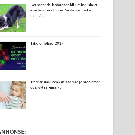
Det bedende, bedårende blikket kan ikke et
eneste normalt oppegående menneske
motstå…
Takk for følget i 2017!
Tre spørsmål som kan løse mange problemer
og gi økt selvinnsikt
ANNONSE: