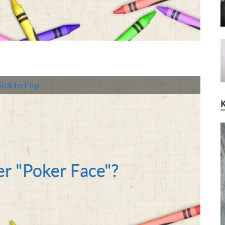
ick to Flip
r "Poker Face"?
dy Gaga