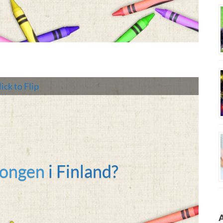
ick to Flip
nge. Landet er en repubikk
ongen
i Finland?
nt valgt av folket.