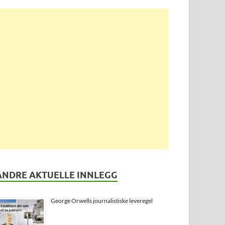
ANDRE AKTUELLE INNLEGG
George Orwells journalistiske leveregel