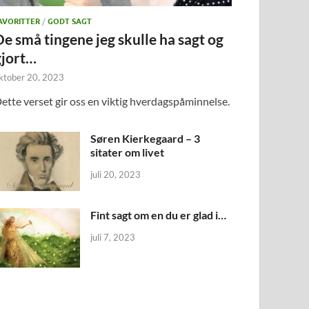
AVORITTER
/
GODT SAGT
De små tingene jeg skulle ha sagt og
gjort…
ktober 20, 2023
ette verset gir oss en viktig hverdagspåminnelse.
Søren Kierkegaard – 3
sitater om livet
juli 20, 2023
Fint sagt om en du er glad i…
juli 7, 2023