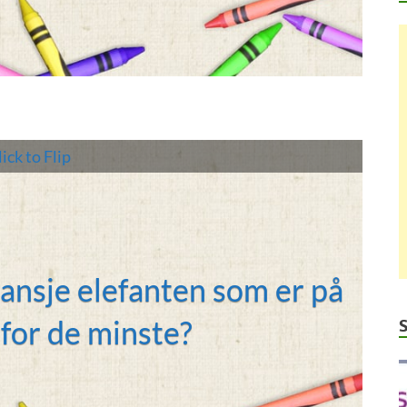
ick to Flip
ansje elefanten som er på
torangen
for de minste?