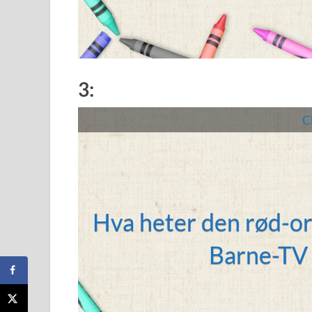
3:
Cl
Hva heter den rød-or
Fan
Barne-TV 