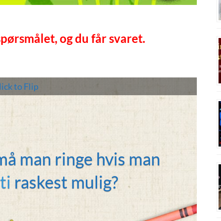
spørsmålet, og du får svaret.
ick to Flip
å man ringe hvis man
112
ti
raskest mulig?