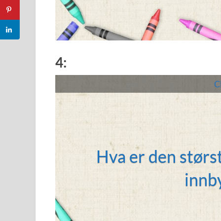
4:
Cl
Hva er den størs
L
innb