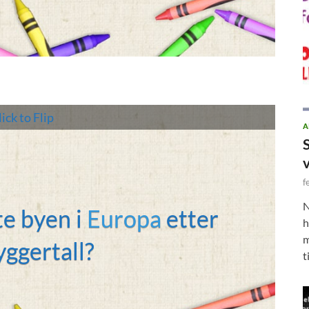
ick to Flip
A
f
N
te byen i
Europa
etter
h
ondon
m
yggertall?
t