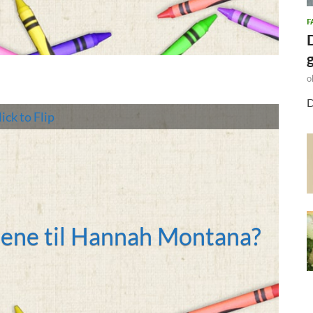
F
o
D
ick to Flip
ene til Hannah Montana?
 og Oliver