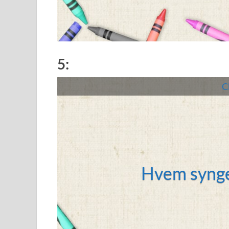
5:
Cl
Hvem synge
La