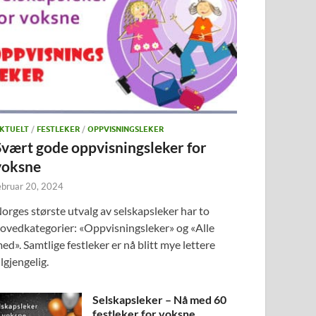
KTUELT
/
FESTLEKER
/
OPPVISNINGSLEKER
Svært gode oppvisningsleker for
voksne
ebruar 20, 2024
orges største utvalg av selskapsleker har to
ovedkategorier: «Oppvisningsleker» og «Alle
ed». Samtlige festleker er nå blitt mye lettere
ilgjengelig.
Selskapsleker – Nå med 60
festleker for voksne