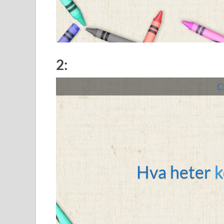
2:
Cl
Finland har ingen ko
Hva heter
k
med en preside