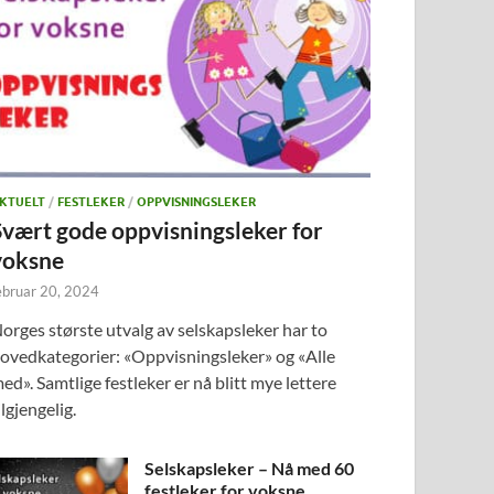
KTUELT
/
FESTLEKER
/
OPPVISNINGSLEKER
Svært gode oppvisningsleker for
voksne
ebruar 20, 2024
orges største utvalg av selskapsleker har to
ovedkategorier: «Oppvisningsleker» og «Alle
ed». Samtlige festleker er nå blitt mye lettere
ilgjengelig.
Selskapsleker – Nå med 60
festleker for voksne