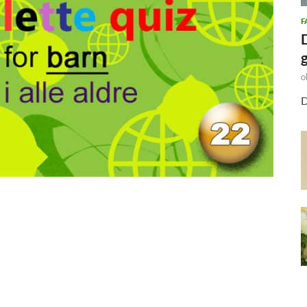
F
o
D