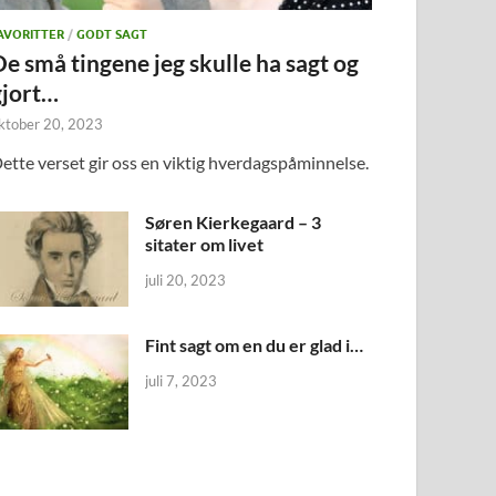
AVORITTER
/
GODT SAGT
De små tingene jeg skulle ha sagt og
gjort…
ktober 20, 2023
ette verset gir oss en viktig hverdagspåminnelse.
Søren Kierkegaard – 3
sitater om livet
juli 20, 2023
Fint sagt om en du er glad i…
juli 7, 2023