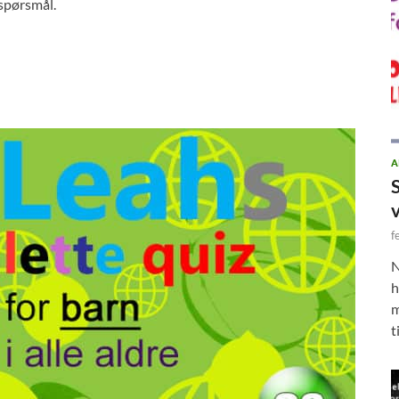
 spørsmål.
A
f
N
h
m
t