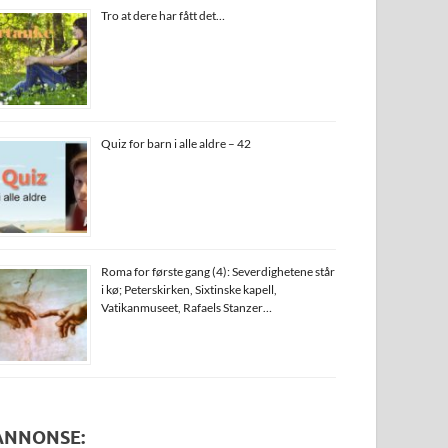
Tro at dere har fått det…
Quiz for barn i alle aldre – 42
Roma for første gang (4): Severdighetene står
i kø; Peterskirken, Sixtinske kapell,
Vatikanmuseet, Rafaels Stanzer…
ANNONSE: