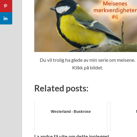
Du vil trolig ha glede av min serie om meisene.
Klikk på bildet.
Related posts:
Westerland - Buskrose
La andre få vite om dette innlegget..