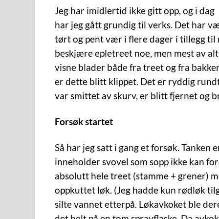
Jeg har imidlertid ikke gitt opp, og i dag
har jeg gått grundig til verks. Det har v
tørt og pent vær i flere dager i tillegg ti
beskjære epletreet noe, men mest av alt (
visne blader både fra treet og fra bakken
er dette blitt klippet. Det er ryddig rund
var smittet av skurv, er blitt fjernet og b
Forsøk startet
Så har jeg satt i gang et forsøk. Tanken e
inneholder svovel som sopp ikke kan ford
absolutt hele treet (stamme + grener) me
oppkuttet løk. (Jeg hadde kun rødløk tilg
silte vannet etterpå. Løkavkoket ble dere
det helt på en tom sprayflaske. Da avkoke