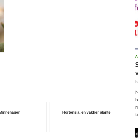
A
f
N
h
m
Minnehagen
Hortensia, en vakker plante
t