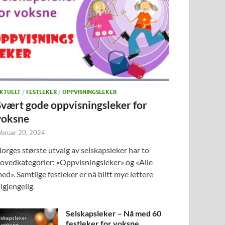
KTUELT
/
FESTLEKER
/
OPPVISNINGSLEKER
Svært gode oppvisningsleker for
voksne
ebruar 20, 2024
orges største utvalg av selskapsleker har to
ovedkategorier: «Oppvisningsleker» og «Alle
ed». Samtlige festleker er nå blitt mye lettere
ilgjengelig.
Selskapsleker – Nå med 60
festleker for voksne