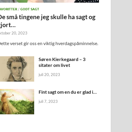
AVORITTER
/
GODT SAGT
De små tingene jeg skulle ha sagt og
gjort…
ktober 20, 2023
ette verset gir oss en viktig hverdagspåminnelse.
Søren Kierkegaard – 3
sitater om livet
juli 20, 2023
Fint sagt om en du er glad i…
juli 7, 2023