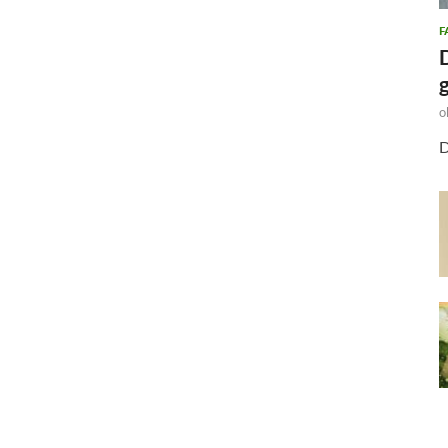
F
o
D