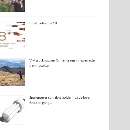
Bibel i advent – 18
Viktig at kroppen får hente seg inn igjen etter
treningsøkten
Sparepærer som ikke holder hva de lover.
Enda en gang…