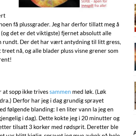
ært
l noen få plussgrader. Jeg har derfor tillatt meg å
og det er det viktigste) fjernet absolutt alle
 rundt. Der det har vært antydning til litt gress,
t treet nå, og alle blader pluss visne grener som
rent!
r at sopp ikke trives
sammen
med løk. (Løk
ra.) Derfor har jeg i dag grundig sprayet
d følgende blanding: I en liter vann la jeg en
jengelig i dag). Dette kokte jeg i 20 minutter og
tter tilsatt 3 korker med rødsprit. Deretter ble
t var blitt kjølig, sprayet jeg mye avkok på hele