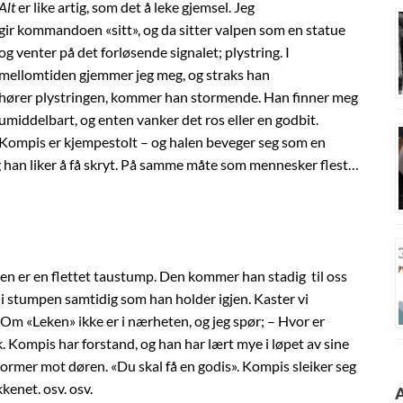
Alt
er like artig, som det å leke gjemsel. Jeg
gir kommandoen «sitt», og da sitter valpen som en statue
og venter på det forløsende signalet; plystring. I
mellomtiden gjemmer jeg meg, og straks han
hører plystringen, kommer han stormende. Han finner meg
umiddelbart, og enten vanker det ros eller en godbit.
Kompis er kjempestolt – og halen beveger seg som en
 han liker å få skryt. På samme måte som mennesker flest…
oen er en flettet taustump. Den kommer han stadig til oss
a i stumpen samtidig som han holder igjen. Kaster vi
 Om «Leken» ikke er i nærheten, og jeg spør; – Hvor er
 Kompis har forstand, og han har lært mye i løpet av sine
tormer mot døren. «Du skal få en godis». Kompis sleiker seg
kenet. osv. osv.