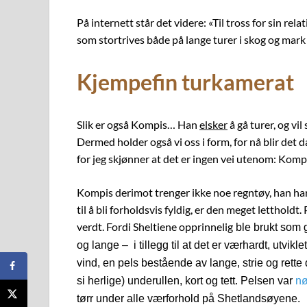
På internett står det videre: «Til tross for sin rel
som stortrives både på lange turer i skog og mark
Kjempefin turkamerat
S
lik er også Kompis… Han
elsker
å gå turer, og vi
Dermed holder også vi oss i form, for nå blir det 
for jeg skjønner at det er ingen vei utenom: Komp
Kompis derimot trenger ikke noe regntøy, han ha
til å bli forholdsvis fyldig, er den meget letthold
verdt. Fordi Sheltiene opprinnelig
ble brukt som 
og lange – i tillegg til at det er værhardt, utvi
vind, en pels bestående av lange, strie og rette
si herlige) underullen, kort og tett. Pelsen var
nø
tørr under alle værforhold på Shetlandsøyene.