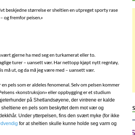
ativt beskjedne størrelse er sheltien en utpreget sporty rase
 – og fremfor peisen.»
l svært gjerne ha med seg en turkamerat eller to.
daglige turer – uansett vær. Har nettopp kjøpt nytt regntøy,
is må ut, og da må jeg være med – uansett vær.
r en pels som er aldeles fenomenal. Selv om pelsen kommer
t. Pelsens «konstruksjon» eller oppbygging er et studium
gjeterhunder på Shetlandsøyene, der vintrene er kalde
klet sheltiene en pels som beskyttet dem mot vær og
 dekkhår. Under ytterpelsen, fins den svært myke (for ikke
dvendig
for at sheltien skulle kunne holde seg varm og