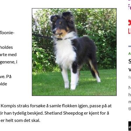
”Toonie-
 holdes
A
larte med
genene, i
ve. På
f
olde
N
h
m
 vil Kompis straks forsøke å samle flokken igjen, passe på at
t
ll gir han tydelig beskjed. Shetland Sheepdog er kjent for å
 er helt som det skal.