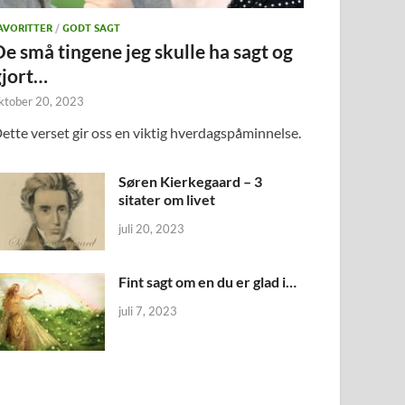
AVORITTER
/
GODT SAGT
De små tingene jeg skulle ha sagt og
gjort…
ktober 20, 2023
ette verset gir oss en viktig hverdagspåminnelse.
Søren Kierkegaard – 3
sitater om livet
juli 20, 2023
Fint sagt om en du er glad i…
juli 7, 2023