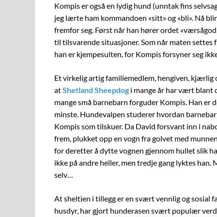
Kompis er også en lydig hund (unntak fins selvsagt
jeg lærte ham kommandoen «sitt» og «bli». Nå blir 
fremfor seg. Først når han hører ordet «værsågod»
til tilsvarende situasjoner. Som når maten settes 
han er kjempesulten, for Kompis forsyner seg ikke
Et virkelig artig familiemedlem, hengiven, kjærlig 
at
Shetland Sheepdog
i mange år har vært blant
mange små barnebarn forguder Kompis. Han er der
minste. Hundevalpen studerer hvordan barnebarna
Kompis som tilskuer. Da David forsvant inn i nab
frem, plukket opp en vogn fra golvet med munnen
for deretter å dytte vognen gjennom hullet slik ha
ikke på andre heller, men tredje gang lyktes han. 
selv…
At sheltien i tillegg er en svært vennlig og sosi
husdyr, har gjort hunderasen svært populær verden 