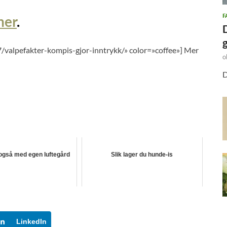
F
her
.
/valpefakter-kompis-gjor-inntrykk/» color=»coffee»] Mer
o
D
også med egen luftegård
Slik lager du hunde-is
LinkedIn