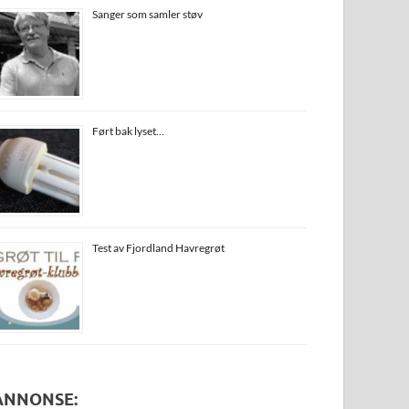
Sanger som samler støv
Ført bak lyset…
Test av Fjordland Havregrøt
ANNONSE: