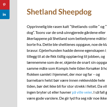
Shetland Sheepdog
Opprinnelig ble rasen kalt ”Shetlands-collie ” og 
dog”. Toons var de små uinngjerede gårdene eller
åkerlappene på Shetland som beitedyrene måtte
borte fra. Dette ble sheltienes oppgave, noe de k
bravur. Gjeterhunden hadde denne egenskapen i 
tillegg til at de fikk tidlig opplæring til jobben, og
lærenemme som de er, skjønte de snart sin oppga
samme måte som Kompis hele tiden forsøker å h
flokken samlet i hjemmet, der mor og far – og
barnebarn helst bør være innen rekkevidde hele
tiden, bør det ikke bli for stor strekk i feltet. Da
ingen bryter ut eller havner
på ville veier
. I så fa
være gode varslere. De gir lyd fra seg når noe ikke