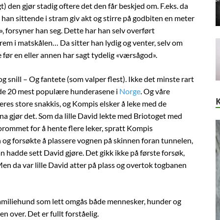
) den gjør stadig oftere det den får beskjed om. F.eks. da
han sittende i stram giv akt og stirre på godbiten en meter
, forsyner han seg. Dette har han selv overført
frem i matskålen… Da sitter han lydig og venter, selv om
 før en eller annen har sagt tydelig «værsågod».
og snill – Og fantete (som valper flest). Ikke det minste rart
 de 20 mest populære hunderasene i
Norge
. Og våre
es store snakkis, og Kompis elsker å leke med de
 gjør det. Som da lille David lekte med Briotoget med
orommet for å hente flere leker, spratt Kompis
 og forsøkte å plassere vognen på skinnen foran tunnelen,
n hadde sett David gjøre. Det gikk ikke på første forsøk,
Men da var lille David atter på plass og overtok togbanen
al familiehund som lett omgås både mennesker, hunder og
over. Det er fullt forståelig.