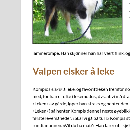
lammerompe. Han skjønner han har vært flink, og
Valpen elsker å leke
Kompios
elsker
å leke, og favorittleken fremfor n
med, for han er ofte i lekemodus; dvs. at vi må dr
«Leken» av gårde, løper han straks og henter den.
«Leken»? så henter Kompis denne i neste øyeblikk.
første levemåneder. «Skal vi gå på tur?» Kompis s
rundt munnen. «Vil du ha mat?» Han farer ut i kjøk