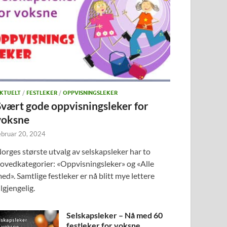
KTUELT
/
FESTLEKER
/
OPPVISNINGSLEKER
Svært gode oppvisningsleker for
voksne
ebruar 20, 2024
orges største utvalg av selskapsleker har to
ovedkategorier: «Oppvisningsleker» og «Alle
ed». Samtlige festleker er nå blitt mye lettere
ilgjengelig.
Selskapsleker – Nå med 60
festleker for voksne