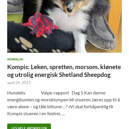
HUNDELIV
Kompis: Leken, spretten, morsom, klønete
og utrolig energisk Shetland Sheepdog
april 24, 2013
Hundeliv Valpe-rapport Dag 5 Kan denne
energibunten og moroklumpen bli stueren, læres opp til å
være alene – og tåle bilturer…? «Vi skal forhåpentlig få
Kompis stueren i en feidrei, …
LES HELE ARTIKKELEN