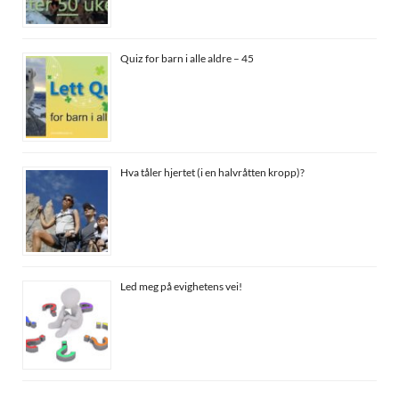
Quiz for barn i alle aldre – 45
Hva tåler hjertet (i en halvråtten kropp)?
Led meg på evighetens vei!