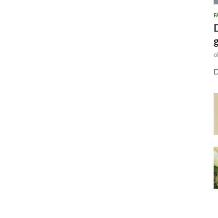
F
o
D