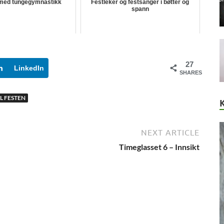
med tungegymnastikk
Festleker og festsanger i bøtter og
spann
27
LinkedIn
SHARES
IL FESTEN
NEXT ARTICLE
Timeglasset 6 – Innsikt