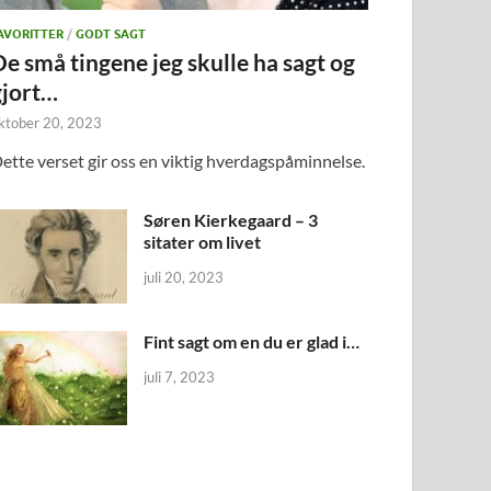
AVORITTER
/
GODT SAGT
De små tingene jeg skulle ha sagt og
gjort…
ktober 20, 2023
ette verset gir oss en viktig hverdagspåminnelse.
Søren Kierkegaard – 3
sitater om livet
juli 20, 2023
Fint sagt om en du er glad i…
juli 7, 2023