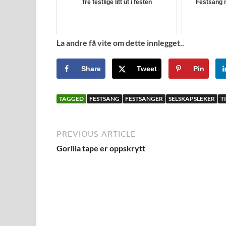
Tre festlige litt ut i festen
Festsang 
La andre få vite om dette innlegget..
Share
Tweet
Pin
TAGGED
FESTSANG
FESTSANGER
SELSKAPSLEKER
T
PREVIOUS ARTICLE
Gorilla tape er oppskrytt