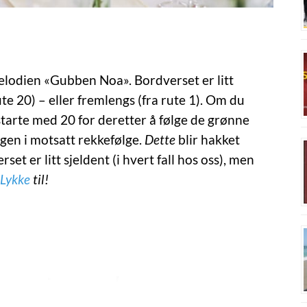
elodien «Gubben Noa». Bordverset er litt
te 20) – eller fremlengs (fra rute 1). Om du
starte med 20 for deretter å følge de grønne
ngen i motsatt rekkefølge.
Dette
blir hakket
et er litt sjeldent (i hvert fall hos oss), men
Lykke
til!