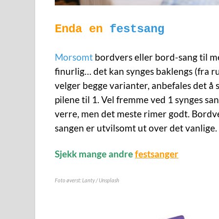
Enda en
festsang
Morsomt
bordvers eller bord-sang til m
finurlig… det kan synges baklengs (fra ru
velger begge varianter, anbefales det å 
pilene til 1. Vel fremme ved 1 synges sa
verre, men det meste rimer godt. Bordvers
sangen er utvilsomt ut over det vanlige.
Sjekk mange andre
festsanger
Foto øverst: Lanty / Unsplash