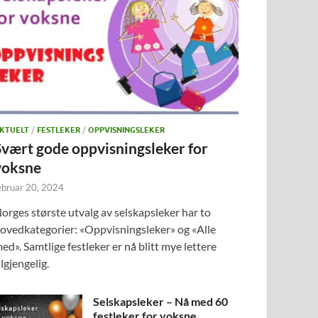
KTUELT
/
FESTLEKER
/
OPPVISNINGSLEKER
Svært gode oppvisningsleker for
voksne
ebruar 20, 2024
orges største utvalg av selskapsleker har to
ovedkategorier: «Oppvisningsleker» og «Alle
ed». Samtlige festleker er nå blitt mye lettere
ilgjengelig.
Selskapsleker – Nå med 60
festleker for voksne