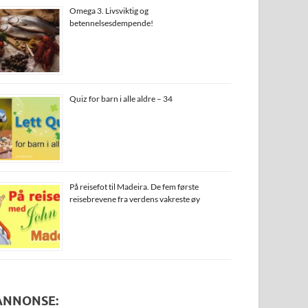
Omega 3. Livsviktig og
betennelsesdempende!
Quiz for barn i alle aldre – 34
På reisefot til Madeira. De fem første
reisebrevene fra verdens vakreste øy
ANNONSE: