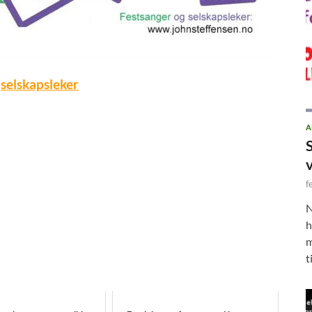
v
selskapsleker
A
f
N
h
m
t