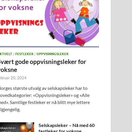
KTUELT
/
FESTLEKER
/
OPPVISNINGSLEKER
Svært gode oppvisningsleker for
voksne
ebruar 20, 2024
orges største utvalg av selskapsleker har to
ovedkategorier: «Oppvisningsleker» og «Alle
ed». Samtlige festleker er nå blitt mye lettere
ilgjengelig.
Selskapsleker – Nå med 60
festleker for voksne