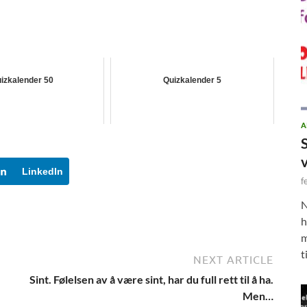
izkalender 50
Quizkalender 5
A
LinkedIn
f
N
h
m
t
NEXT ARTICLE
Sint. Følelsen av å være sint, har du full rett til å ha.
Men…