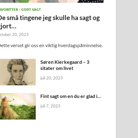
AVORITTER
/
GODT SAGT
De små tingene jeg skulle ha sagt og
gjort…
ktober 20, 2023
ette verset gir oss en viktig hverdagspåminnelse.
Søren Kierkegaard – 3
sitater om livet
juli 20, 2023
Fint sagt om en du er glad i…
juli 7, 2023