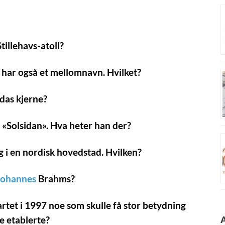
tillehavs-atoll?
 har også et mellomnavn. Hvilket?
rdas kjerne?
i «Solsidan». Hva heter han der?
g i en nordisk hovedstad. Hvilken?
Johannes
Brahms?
tet i 1997 noe som skulle få stor betydning
e etablerte?