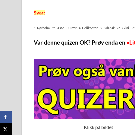
Svar:
1: Nørholm . 2: Basse. 3: Trær. 4: Helikopter. 5: Gdansk. 6: Bikini. 7:
Var denne quizen OK? Prøv enda en
«Li
Klikk på bildet