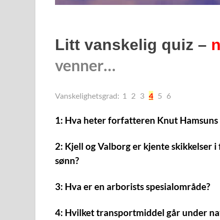
Litt vanskelig quiz –
n
venner…
Vanskelighetsgrad:
1 2 3
4
5 6
1: Hva heter forfatteren Knut Hamsuns
2: Kjell og Valborg er kjente skikkelser
sønn?
3: Hva er en arborists spesialområde?
4: Hvilket transportmiddel går under n