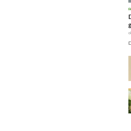
F
o
D