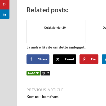
Related posts:
Quizkalender 20
Qu
La andre få vite om dette innlegget..
Share
Tweet
Pin
TAGGED
QUIZ
PREVIOUS ARTICLE
Kom ut – kom fram!