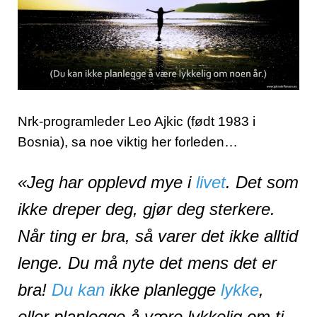
Nrk-programleder Leo Ajkic (født 1983 i
Bosnia), sa noe viktig her forleden…
«Jeg har opplevd mye i
livet
. Det som
ikke dreper deg, gjør deg sterkere.
Når ting er bra, så varer det ikke alltid
lenge. Du må nyte det mens det er
bra!
Du kan
ikke planlegge
lykke
,
eller planlegge å være lykkelig om ti