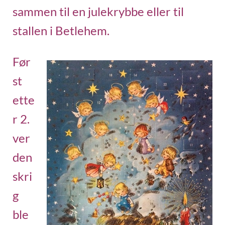
sammen til en julekrybbe eller til
stallen i Betlehem.
Før
st
ette
r 2.
ver
den
skri
g
ble