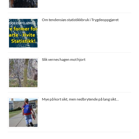
Om tendensiøs statistikkbruk i Trygdeoppgjøret
Slik vernes hagen mot hjort
Mye på kort sikt, men nedbrytende på lang sikt…