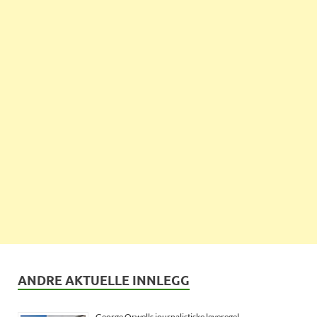
ANDRE AKTUELLE INNLEGG
George Orwells journalistiske leveregel