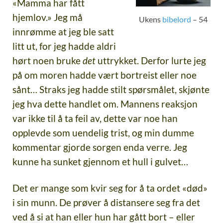
«Mamma har fått
hjemlov.» Jeg må
Ukens
bibelord
– 54
innrømme at jeg ble satt
litt ut, for jeg hadde aldri
hørt noen bruke
det
uttrykket. Derfor lurte jeg
på om moren hadde vært bortreist eller noe
sånt… Straks jeg hadde stilt spørsmålet, skjønte
jeg hva dette handlet om. Mannens reaksjon
var ikke til å ta feil av, dette var noe han
opplevde som uendelig trist, og min dumme
kommentar gjorde sorgen enda verre. Jeg
kunne ha sunket gjennom et hull i gulvet…
Det er mange som kvir seg for å ta ordet «død»
i sin munn. De prøver å distansere seg fra det
ved å si at han eller hun har gått bort – eller