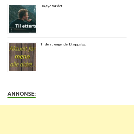
Ha øye for det
Til den trengende. Et oppslag.
ANNONSE: