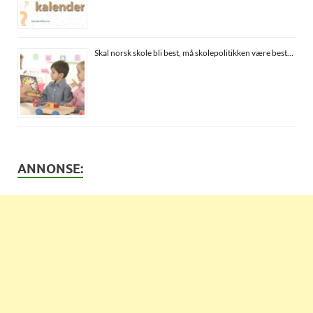
Skal norsk skole bli best, må skolepolitikken være best…
ANNONSE: