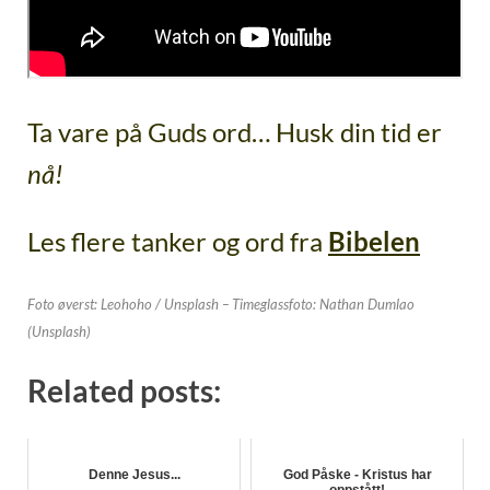
Ta vare på Guds ord… Husk din tid er
nå!
Les flere tanker og ord fra
Bibelen
Foto øverst: Leohoho / Unsplash –
Timeglassfoto: Nathan Dumlao
(Unsplash)
Related posts:
Denne Jesus...
God Påske - Kristus har