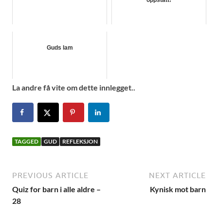
oppstått!
Guds lam
La andre få vite om dette innlegget..
TAGGED
GUD
REFLEKSJON
PREVIOUS ARTICLE
NEXT ARTICLE
Quiz for barn i alle aldre –
Kynisk mot barn
28