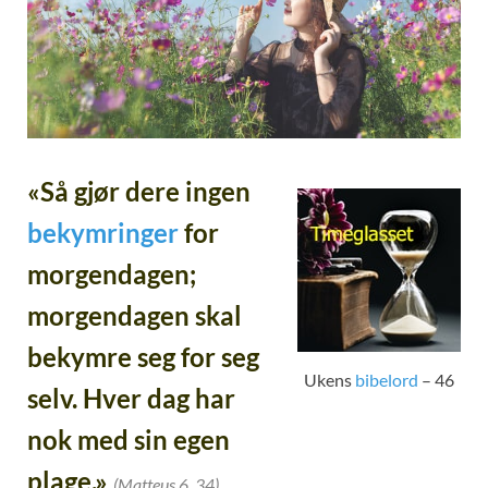
«Så gjør dere ingen
bekymringer
for
morgendagen;
morgendagen skal
bekymre seg for seg
Ukens
bibelord
– 46
selv. Hver dag har
nok med sin egen
plage.»
(Matteus 6, 34)