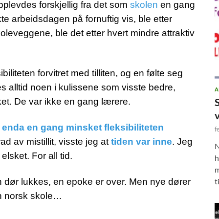
plevdes forskjellig fra det som
skolen
en gang
kte arbeidsdagen på fornuftig vis, ble etter
oleveggene, ble det etter hvert mindre attraktiv
biliteten forvitret med tilliten, og en følte seg
es alltid noen i kulissene som visste bedre,
A
ket. De var ikke en gang lærere.
enda en gang minsket fleksibiliteten
f
 av mistillit, visste jeg at
tiden var inne
. Jeg
N
lsket. For all tid.
h
m
t
 dør lukkes, en epoke er over. Men nye dører
n norsk skole…