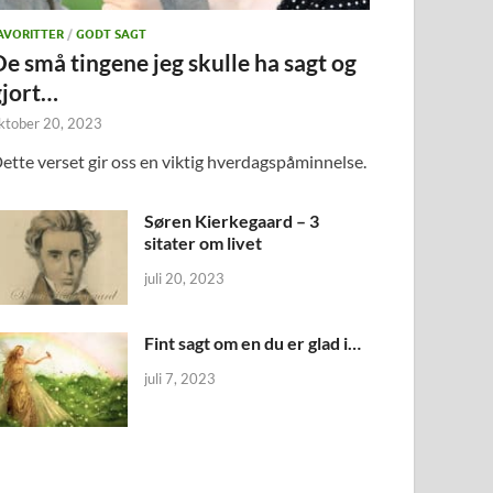
AVORITTER
/
GODT SAGT
De små tingene jeg skulle ha sagt og
gjort…
ktober 20, 2023
ette verset gir oss en viktig hverdagspåminnelse.
Søren Kierkegaard – 3
sitater om livet
juli 20, 2023
Fint sagt om en du er glad i…
juli 7, 2023