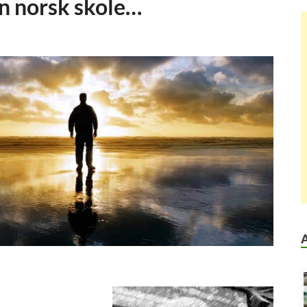
nn norsk skole…