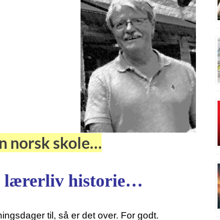
nn norsk skole…
t lærerliv historie…
ngsdager til, så er det over. For godt.