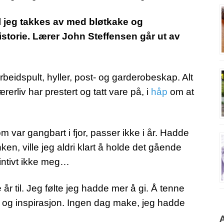
kal jeg takkes av med bløtkake og
historie. Lærer John Steffensen går ut av
beidspult, hyller, post- og garderobeskap. Alt
erliv har prestert og tatt vare på, i
håp
om at
var gangbart i fjor, passer ikke i år. Hadde
n, ville jeg aldri klart å holde det gående
intivt ikke meg…
 år til. Jeg følte jeg hadde mer å gi. Å tenne
 og inspirasjon. Ingen dag make, jeg hadde