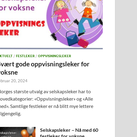
KTUELT
/
FESTLEKER
/
OPPVISNINGSLEKER
Svært gode oppvisningsleker for
voksne
ebruar 20, 2024
orges største utvalg av selskapsleker har to
ovedkategorier: «Oppvisningsleker» og «Alle
ed». Samtlige festleker er nå blitt mye lettere
ilgjengelig.
Selskapsleker – Nå med 60
festleker for voksne