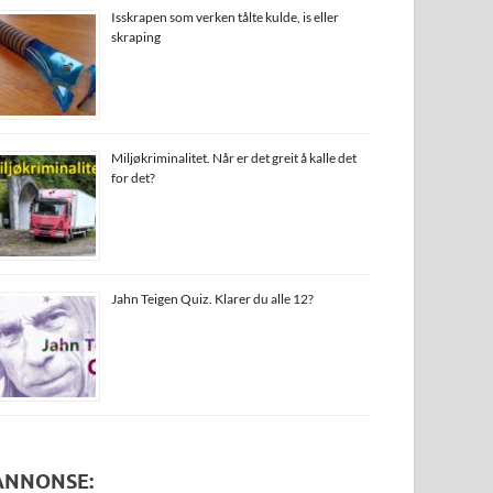
Isskrapen som verken tålte kulde, is eller
skraping
Miljøkriminalitet. Når er det greit å kalle det
for det?
Jahn Teigen Quiz. Klarer du alle 12?
ANNONSE: