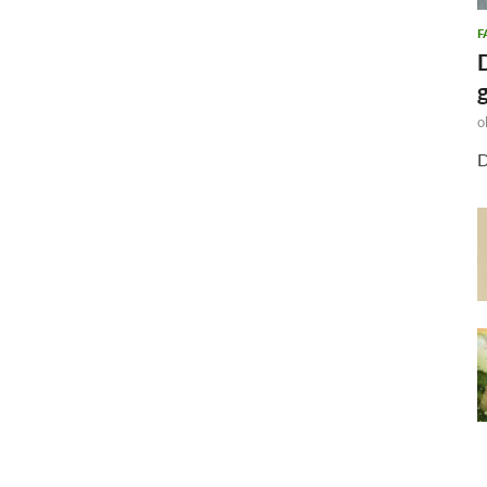
F
o
D