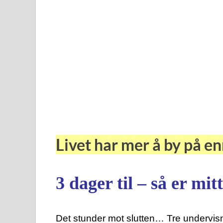
Livet har mer å by på e
3 dager til – så er mit
Det stunder mot slutten… Tre undervisni