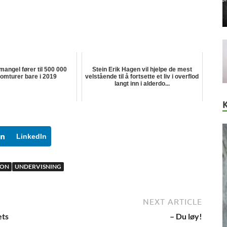
angel fører til 500 000
Stein Erik Hagen vil hjelpe de mest
omturer bare i 2019
velstående til å fortsette et liv i overflod
langt inn i alderdo...
LinkedIn
JON
UNDERVISNING
NEXT ARTICLE
ets
– Du løy!