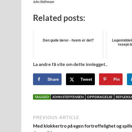
John Steffensen
Related posts:
Den gode lærer - hvem er det?
Legemiddelm
resept-b
La andre få vite om dette innlegget..
Share
Tweet
Pin
TAGGED
JOHN STEFFENSEN
OPPDRAGELSE
REFLEKS
PREVIOUS ARTICLE
Med klokkertro på egen fortreffelighet og spill