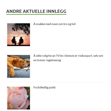
ANDRE AKTUELLE INNLEGG
Å snakke med noen om tro og tvil
Å sitte rolig foran TV’en i timevis er risikosport, selv om
en trener regelmessig
Forbilledlig politi