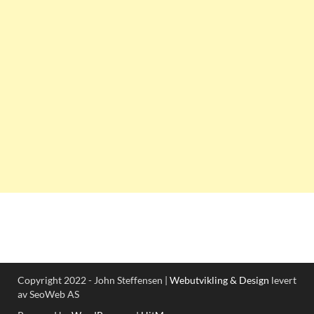
Copyright 2022 - John Steffensen |
Webutvikling & Design
levert
av SeoWeb AS