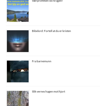
Værprofetien slo til igjen!
Bibelord: Fortell at du er kristen
Fra barnemunn
Slik vernes hagen mot hjort