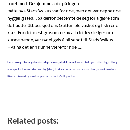
truet med. De hjemme ante på ingen
måte hva Stadsfysikus var for noe, men det var neppe noe
hyggelig sted… Så derfor bestemte de seg for å gjøre som
de hadde fått beskjed om. Gutten ble vasket og fikk rene
klær. For det mest grusomme av alt det fryktelige som
kunne hende, var tydeligvis å bli sendt til Stadsfysikus.
Hva nå det enn kunne være for noe….!
Forklaring: Stadsfysikus
(
stadsphysicus
,
stadsfysicus
) var en tidligere offentlig stilling
som sjef for helseetaten i en by (stad). Det var en administrativ stilling, som ikke eller i
liten utstrekning innebar pasientarbeid. (Wikipedia)
Related posts: