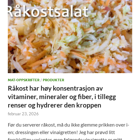
MAT-OPPSKRIFTER
/
PRODUKTER
Råkost har høy konsentrasjon av
vitaminer, mineraler og fiber, i tillegg
renser og hydrerer den kroppen
februar 23, 2026
Før du serverer råkost, må du ikke glemme prikken over i-
en; dressingen eller vinaigretten! Jeg har prøvd litt
forskjellige varianter, men følgende vinaigrette er mitt