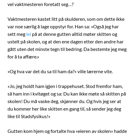
vel vaktmesteren foretatt seg…?
Vaktmesteren kastet litt på skulderen, som om dette ikke
var noe særlig å lage oppstyr for. Han sa: «Også jeg har
sett meg
lei
på at denne gutten alltid møter skitten og
ustelt på skolen, og at den ene dagen etter den andre har
gått uten det minste tegn til bedring. Da bestemte jeg meg
for å ta affære.»
«Og hva var det du sa til ham da?» ville lærerne vite.
«Jo, jeg holdt ham igjen i trappehuset. Stod fremfor ham,
så ham inn i kvitøget og sa: Du kan ikke møte så skitten på
skolen! Du må vaske deg, skjønner du. Og hvis jeg ser at
du kommer her like skitten en gang til, så sender jeg deg
like til Stadsfysikus!»
Gutten kom hjem og fortalte hva «eieren av skolen» hadde