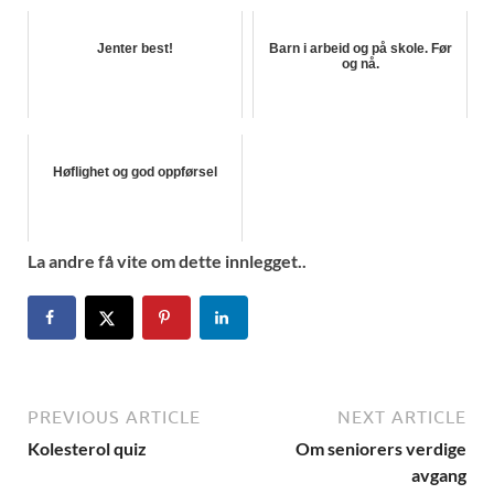
Jenter best!
Barn i arbeid og på skole. Før
og nå.
Høflighet og god oppførsel
La andre få vite om dette innlegget..
PREVIOUS ARTICLE
NEXT ARTICLE
Kolesterol quiz
Om seniorers verdige
avgang