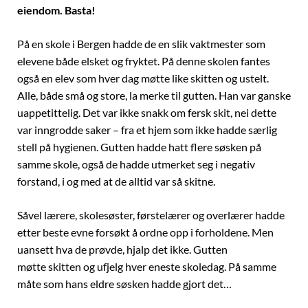
eiendom. Basta!
På en skole i Bergen hadde de en slik vaktmester som
elevene både elsket og fryktet. På denne skolen fantes
også en elev som hver dag møtte like skitten og ustelt.
Alle, både små og store, la merke til gutten. Han var ganske
uappetittelig. Det var ikke snakk om fersk skit, nei dette
var inngrodde saker – fra et hjem som ikke hadde særlig
stell på hygienen. Gutten hadde hatt flere søsken på
samme skole, også de hadde utmerket seg i negativ
forstand, i og med at de alltid var så skitne.
Såvel lærere, skolesøster, førstelærer og overlærer hadde
etter beste evne forsøkt å ordne opp i forholdene. Men
uansett hva de prøvde, hjalp det ikke. Gutten
møtte skitten og ufjelg hver eneste skoledag. På samme
måte som hans eldre søsken hadde gjort det…