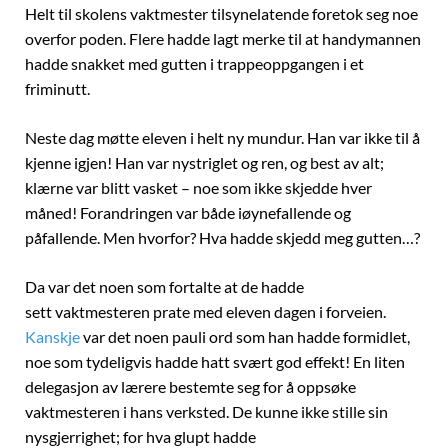
Helt til skolens vaktmester tilsynelatende foretok seg noe
overfor poden. Flere hadde lagt merke til at handymannen
hadde snakket med gutten i trappeoppgangen i et
friminutt.
Neste dag møtte eleven i helt ny mundur. Han var ikke til å
kjenne igjen! Han var nystriglet og ren, og best av alt;
klærne var blitt vasket – noe som ikke skjedde hver
måned! Forandringen var både iøynefallende og
påfallende. Men hvorfor? Hva hadde skjedd meg gutten…?
Da var det noen som fortalte at de hadde
sett vaktmesteren prate med eleven dagen i forveien.
Kanskje
var det noen pauli ord som han hadde formidlet,
noe som tydeligvis hadde hatt svært god effekt! En liten
delegasjon av lærere bestemte seg for å oppsøke
vaktmesteren i hans verksted. De kunne ikke stille sin
nysgjerrighet; for hva glupt hadde