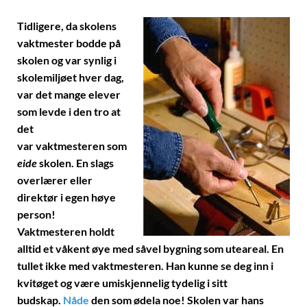
Tidligere, da skolens
vaktmester bodde på
skolen og var synlig i
skolemiljøet hver dag,
var det mange elever
som levde i den tro at
det
var vaktmesteren som
eide
skolen. En slags
overlærer eller
direktør i egen høye
person!
Vaktmesteren holdt
alltid et våkent øye med såvel bygning som uteareal. En
tullet ikke med vaktmesteren. Han kunne se deg inn i
kvitøget og være umiskjennelig tydelig i sitt
budskap.
Nåde
den som ødela noe! Skolen var hans