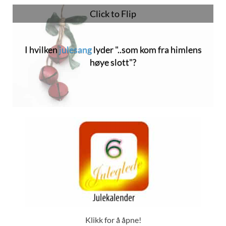
Click to Flip
I hvilken
julesang
lyder "..som kom fra himlens
Jeg er så glad hver julekveld
høye slott"?
Klikk for å åpne!