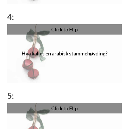
4:
Click to Flip
Hva kalles en arabisk stammehøvding?
Sheik
5:
Click to Flip