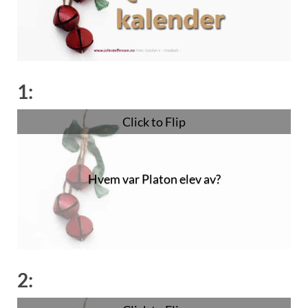
1:
Click to Flip
Hvem var Platon elev av?
Sokrates
2: