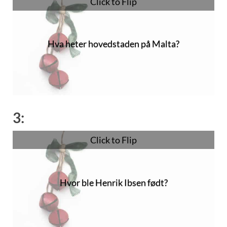
Click to Flip
Hva heter hovedstaden på Malta?
Valletta
3:
Click to Flip
Hvor ble Henrik Ibsen født?
Skien