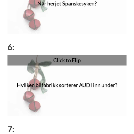
Når herjet Spanskesyken?
1918-1920
6:
Click to Flip
Hvilken bilfabrikk sorterer AUDI inn under?
Volkswagen Group
7: