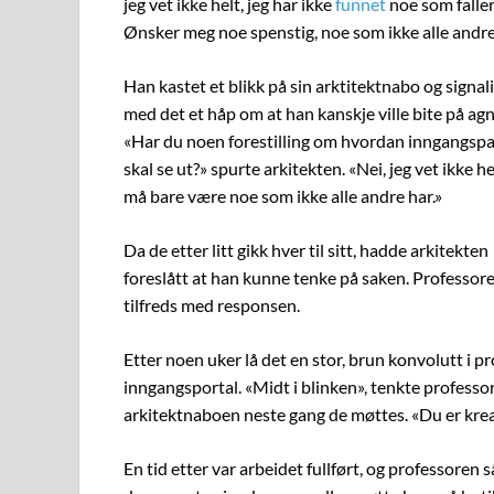
jeg vet ikke helt, jeg har ikke
funnet
noe som faller
Ønsker meg noe spenstig, noe som ikke alle andre
Han kastet et blikk på sin arktitektnabo og signal
med det et håp om at han kanskje ville bite på agn
«Har du noen forestilling om hvordan inngangspa
skal se ut?» spurte arkitekten. «Nei, jeg vet ikke he
må bare være noe som ikke alle andre har.»
Da de etter litt gikk hver til sitt, hadde arkitekten
foreslått at han kunne tenke på saken. Professor
tilfreds med responsen.
Etter noen uker lå det en stor, brun konvolutt i p
inngangsportal. «Midt i blinken», tenkte professor
arkitektnaboen neste gang de møttes. «Du er kreati
En tid etter var arbeidet fullført, og professoren