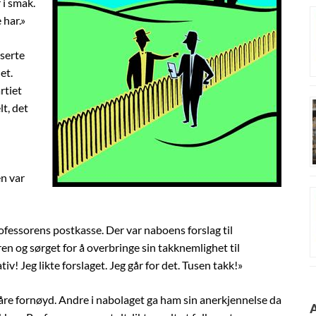
 i smak.
 har.»
iserte
et.
rtiet
lt, det
en var
rofessorens postkasse. Der var naboens forslag til
en og sørget for å overbringe sin takknemlighet til
v! Jeg likte forslaget. Jeg går for det. Tusen takk!»
 såre fornøyd. Andre i nabolaget ga ham sin anerkjennelse da