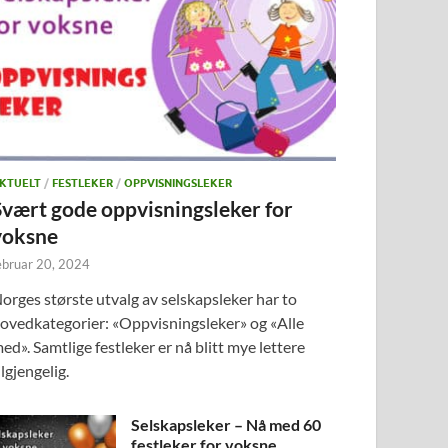
KTUELT
/
FESTLEKER
/
OPPVISNINGSLEKER
Svært gode oppvisningsleker for
voksne
ebruar 20, 2024
orges største utvalg av selskapsleker har to
ovedkategorier: «Oppvisningsleker» og «Alle
ed». Samtlige festleker er nå blitt mye lettere
ilgjengelig.
Selskapsleker – Nå med 60
festleker for voksne