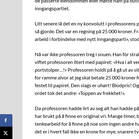
de passerte eiendommen eller møtte ham på butikk
inngangspartiet.
Litt senere lå det en ny konvolutt i professorens 
så gjorde. Det var en regning på 25 000 kroner. F
arbeid i forbindelse med nytt inngangsparti», stod
Nå var ikke professoren treg i snuen. Han fór str
viftet professoren iltert med papiret: «Hva i all v
portstolper…!» Professoren holdt på å gå ut av si
for ramme alvor at jeg skal betale 25 000 kroner fo
festet til papiret. Den slags er uhørt! Blodpris! O
ordet tok det andre: «Toppen av frekkhet!».
Da professoren hadde lirt av seg alt han hadde på
har brukt på å finne en original vri. Mange timer,
tenkearbeid for å finne på noe som ingen andre har,
det er i hvert fall ikke en krone for mye, snarere t