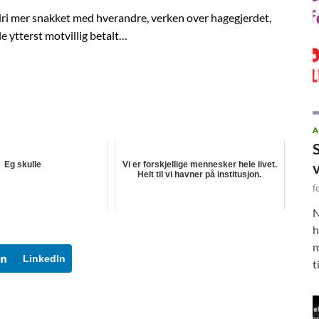
aldri mer snakket med hverandre, verken over hagegjerdet,
e ytterst motvillig betalt…
A
Eg skulle
Vi er forskjellige mennesker hele livet.
Helt til vi havner på institusjon.
f
N
h
m
LinkedIn
t