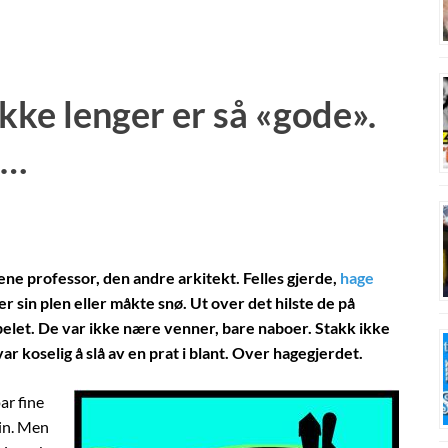
kke lenger er så «gode».
r…
ene professor, den andre arkitekt. Felles gjerde,
hage
 sin plen eller måkte snø. Ut over det hilste de på
elet. De var ikke nære venner, bare naboer. Stakk ikke
 koselig å slå av en prat i blant. Over hagegjerdet.
ar fine
in. Men