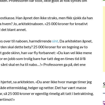
en. Professoren var stolt, likte godt at folk syntes om
postkasse. Han åpnet den ikke straks, men fikk sjokk da han
ra hvem? Jo, arkitektnaboen. «25 000 kroner for kreativt
 det blant annet.
aks over til naboen, harmdirrende
sint
. Da arkitekten åpnet,
erden skal dette bety? 25 000 kroner for en tegning av to
tt gode skinn, han var fly forbannet: «Du kan vel ikke mene
r en jobb som trolig bare har tatt deg en times tid å få
g sånt skal en ha til nabo…!» Professoren ga på, det ene
 hjertet, sa arkitekten. «Du aner ikke hvor mange timer jeg
 både ettermiddag, helger og netter. Det har vært masse
 så 25 000 kroner er egentlig rimelig alt tatt i betraktning,
vertimot!»