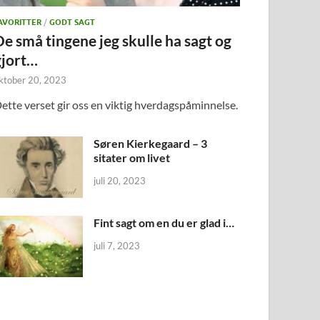
AVORITTER
/
GODT SAGT
De små tingene jeg skulle ha sagt og
gjort…
ktober 20, 2023
ette verset gir oss en viktig hverdagspåminnelse.
Søren Kierkegaard – 3
sitater om livet
juli 20, 2023
Fint sagt om en du er glad i…
juli 7, 2023