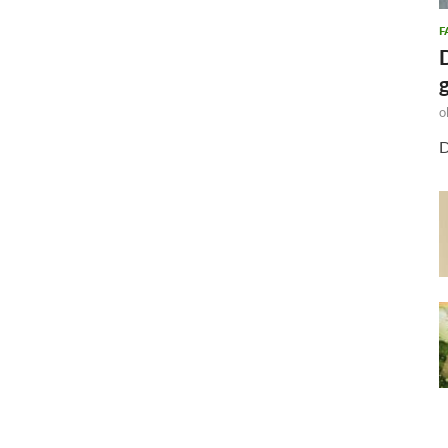
F
o
D