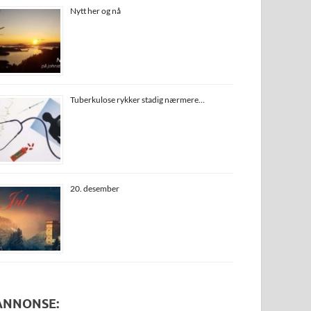
Nytt her og nå
Tuberkulose rykker stadig nærmere…
20. desember
ANNONSE: