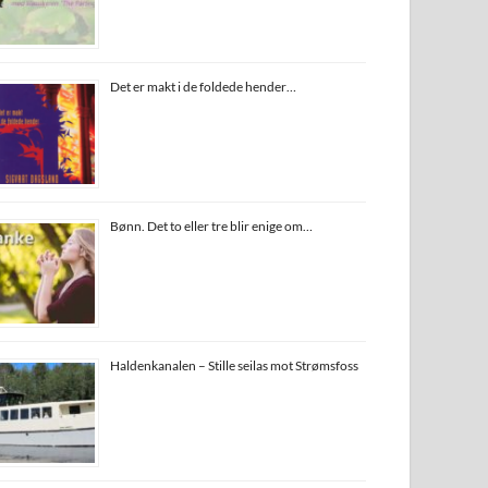
Det er makt i de foldede hender…
Bønn. Det to eller tre blir enige om…
Haldenkanalen – Stille seilas mot Strømsfoss