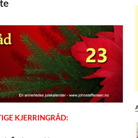
te
IGE KJERRINGRÅD: