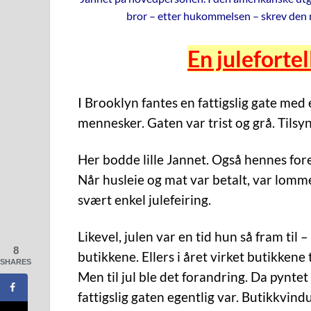
bror – etter hukommelsen – skrev den n
En juleforte
I Brooklyn fantes en fattigslig gate med 
mennesker. Gaten var trist og grå. Tilsyn
Her bodde lille Jannet. Også hennes fore
Når husleie og mat var betalt, var lom
svært enkel julefeiring.
Likevel, julen var en tid hun så fram til 
8
butikkene. Ellers i året virket butikkene 
SHARES
Men til jul ble det forandring. Da pynt
fattigslig gaten egentlig var. Butikkvind