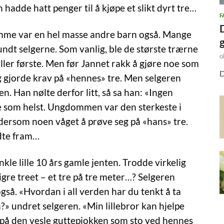
n hadde hatt penger til å kjøpe et slikt dyrt tre…
F
amme var en hel masse andre barn også. Mange
 rundt selgerne. Som vanlig, ble de største trærne
o
aller første. Men før Jannet rakk å gjøre noe som
D
og gjorde krav på «hennes» tre. Men selgeren
. Han nølte derfor litt, så sa han: «Ingen
oe som helst. Ungdommen var den sterkeste i
g dersom noen våget å prøve seg på «hans» tre.
ådte fram…
nkle lille 10 års gamle jenten. Trodde virkelig
digre treet – et tre på tre meter…? Selgeren
også. «Hvordan i all verden har du tenkt å ta
en?» undret selgeren. «Min lillebror kan hjelpe
o på den vesle guttepjokken som sto ved hennes