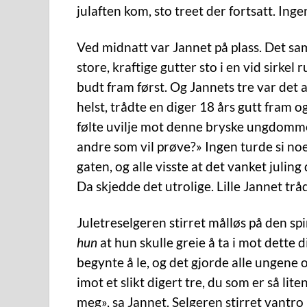
julaften kom, sto treet der fortsatt. Inge
Ved midnatt var Jannet på plass. Det s
store, kraftige gutter sto i en vid sirkel
budt fram først. Og Jannets tre var det 
helst, trådte en diger 18 års gutt fram 
følte uvilje mot denne bryske ungdommen
andre som vil prøve?» Ingen turde si n
gaten, og alle visste at det vanket julin
Da skjedde det utrolige. Lille Jannet tr
Juletreselgeren stirret målløs på den spi
hun
at hun skulle greie å ta i mot dette 
begynte å le, og det gjorde alle ungene 
imot et slikt digert tre, du som er så lit
meg», sa Jannet. Selgeren stirret vantr