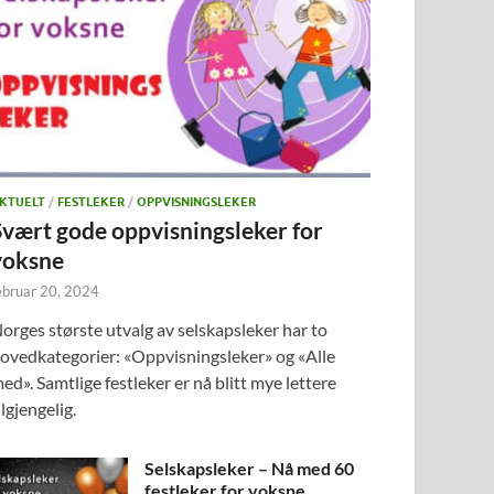
KTUELT
/
FESTLEKER
/
OPPVISNINGSLEKER
Svært gode oppvisningsleker for
voksne
ebruar 20, 2024
orges største utvalg av selskapsleker har to
ovedkategorier: «Oppvisningsleker» og «Alle
ed». Samtlige festleker er nå blitt mye lettere
ilgjengelig.
Selskapsleker – Nå med 60
festleker for voksne