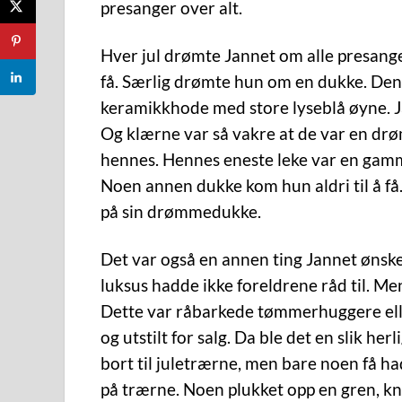
presanger over alt.
Hver jul drømte Jannet om alle presange
få. Særlig drømte hun om en dukke. Den 
keramikkhode med store lyseblå øyne. Ja
Og klærne var så vakre at de var en drøm
hennes. Hennes eneste leke var en gamm
Noen annen dukke kom hun aldri til å få. 
på sin drømmedukke.
Det var også en annen ting Jannet ønsket s
luksus hadde ikke foreldrene råd til. Me
Dette var råbarkede tømmerhuggere el
og utstilt for salg. Da ble det en slik he
bort til juletrærne, men bare noen få h
på trærne. Noen plukket opp en gren, kne