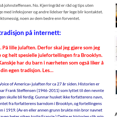
 på johnsteffensen. No. Kjerringråd er råd og tips uten
 med infeksjoner og andre lidelser før lege blir kontaktet.
siktsmessig, noen av dem bedre enn forventet.
radisjon på internett:
 På lille julaften. Derfor skal jeg gjøre som jeg
 og helt spesielle julefortellingen fra Brooklyn.
Kanskje har du barn i nærheten som også liker å
p din egen tradisjon. Les…
oice of America» julaften for ca 27 år siden. Historien er
nnar Frank Steffensen (1946-2011) som lyttet til den nevnte
n skulle bli ferdig. Gunnar husket ikke forfatterens navn,
ntet fra forfatterens barndom i Brooklyn, og fortellingens
n i 1919. (Av en eller annen grunn brukte min bror navnet
en heter piken trolig Francie.) Dette er historien slik min