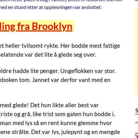
ed en stund etter at opplesningen var avsluttet:
lling fra Brooklyn
et heller tvilsomt rykte. Her bodde mest fattige
elatende var det lite å glede seg over.
ldre hadde lite penger. Ungeflokken var stor.
meboken tom. Jannet var derfor vant med en
– med glede! Det hun likte aller best var
triste og grå, like trist som gaten hun bodde i.
et man med lys så en rent kunne glemme hvor
uene strålte. Det var lys, julepynt og en mengde