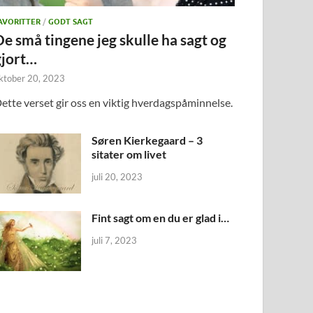
AVORITTER
/
GODT SAGT
De små tingene jeg skulle ha sagt og
gjort…
ktober 20, 2023
ette verset gir oss en viktig hverdagspåminnelse.
Søren Kierkegaard – 3
sitater om livet
juli 20, 2023
Fint sagt om en du er glad i…
juli 7, 2023