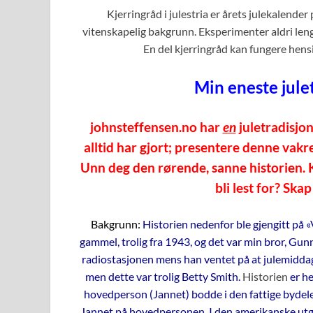
Kjerringråd i julestria er årets julekalender
vitenskapelig bakgrunn. Eksperimenter aldri lenge
En del kjerringråd kan fungere hen
Min eneste julet
johnsteffensen.no har
en
juletradisjon.
alltid har gjort; presentere denne vakre
Unn deg den rørende, sanne historien. 
bli lest for? Ska
Bakgrunn:
Historien nedenfor ble gjengitt på «V
gammel, trolig fra 1943, og det var min bror, Gu
radiostasjonen mens han ventet på at julemiddage
men dette var trolig Betty Smith.
Historien
er he
hovedperson (Jannet) bodde i den fattige bydele
Jannet på hovedpersonen. I den amerikanske utgav