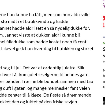
ne hun kunne ha fått, men som hun aldri ville
sto midt i et butikkvindu og hadde
nnet hadde aldri sett en så nydelig dukke før.
. Jannet visste at dukken aldri kunne bli
el filledukke som hadde kostet noen få cent.
A
Likevel gikk hun hver dag til butikken og stirret
f
eg til jul. Det var et ordentlig juletre. Slik
N
n hvert år kom juletreselgerne til hennes gate.
h
ler bønder. Trærne ble bundet sammen med tau
m
t
rlig duft i gaten, og mange mennesker fant veien
adde penger til å kjøpe. De fleste så drømmende
kket den og luktet på den friske sevjen.