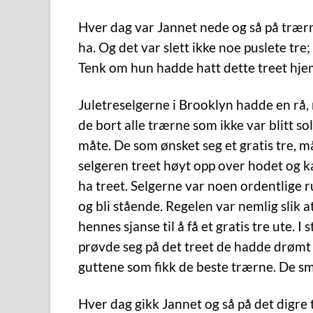
Hver dag var Jannet nede og så på trærn
ha. Og det var slett ikke noe puslete tre;
Tenk om hun hadde hatt dette treet h
Juletreselgerne i Brooklyn hadde en rå,
de bort alle trærne som ikke var blitt so
måte. De som ønsket seg et gratis tre, m
selgeren treet høyt opp over hodet og kas
ha treet. Selgerne var noen ordentlige rus
og bli stående. Regelen var nemlig slik 
hennes sjanse til å få et gratis tre ute. 
prøvde seg på det treet de hadde drømt o
guttene som fikk de beste trærne. De små
Hver dag gikk Jannet og så på det digre 