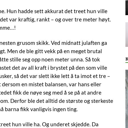
e. Hun hadde sett akkurat det treet hun ville
 det var kraftig, rankt – og over tre meter høyt.
jemme…!
 nesten grusom skikk. Ved midnatt julaften ga
lgt. Men de ble gitt vekk på en meget brutal
åtte stille seg opp noen meter unna. Så tok
tet det av all kraft i brystet på den som ville
ker, så det var slett ikke lett å ta imot et tre –
at dersom en mistet balansen, var hans eller
I stedet fikk de nøye seg med å se på at andre
m. Derfor ble det alltid de største og sterkeste
 barna fikk vanligvis ingen ting.
treet hun ville ha. Og underet skjedde. Da