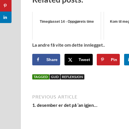
Timeglasset 14 - Oppgjørets time
Kom til meg
La andre få vite om dette innlegget..
Share
Tweet
Pin
TAGGED
GUD
REFLEKSJON
PREVIOUS ARTICLE
1. desember er det på ‘an igjen…