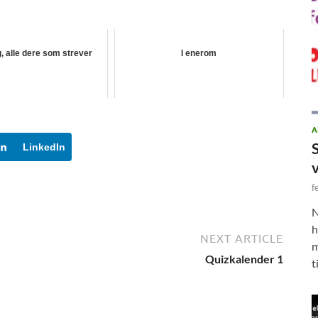
, alle dere som strever
I enerom
A
LinkedIn
f
N
h
NEXT ARTICLE
m
Quizkalender 1
t