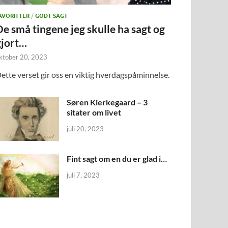
AVORITTER
/
GODT SAGT
De små tingene jeg skulle ha sagt og
gjort…
ktober 20, 2023
ette verset gir oss en viktig hverdagspåminnelse.
Søren Kierkegaard – 3
sitater om livet
juli 20, 2023
Fint sagt om en du er glad i…
juli 7, 2023