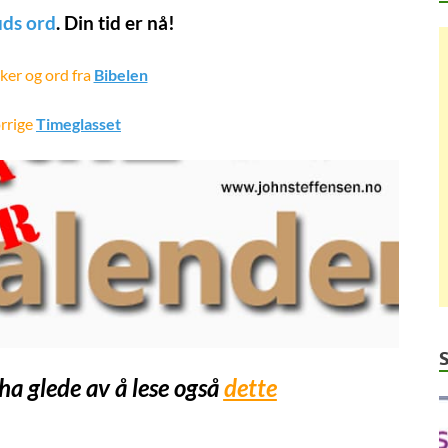
ds ord
. Din tid er nå!
ker og ord fra
Bibelen
orrige
Timeglasset
 ha glede av å lese også
dette