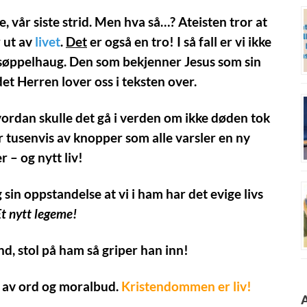
e, vår siste strid. Men hva så…? Ateisten tror at
r ut av
livet
.
Det
er også en tro! I så fall er vi ikke
søppelhaug. Den som bekjenner Jesus som sin
 det Herren lover oss i teksten over.
vordan skulle det gå i verden om ikke døden tok
r tusenvis av knopper som alle varsler en ny
 – og nytt liv!
 sin oppstandelse at vi i ham har det evige livs
t nytt legeme!
nd, stol på ham så griper han inn!
 av ord og moralbud.
Kristendommen er liv!