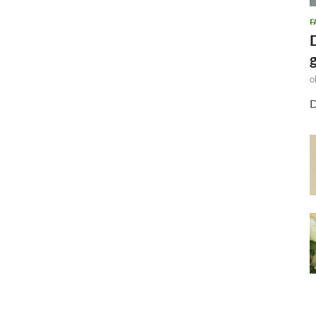
F
o
D