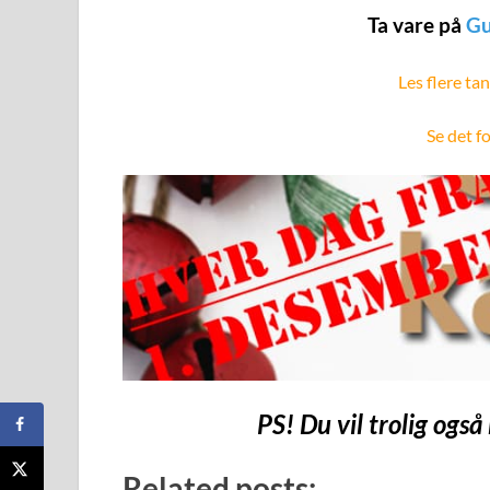
Ta vare på
Gu
Les flere tan
Se det f
PS! Du vil trolig også
Related posts: