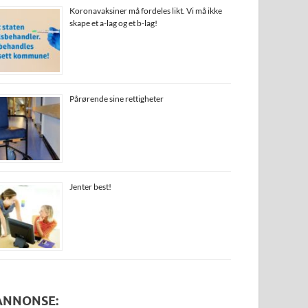
Koronavaksiner må fordeles likt. Vi må ikke
skape et a-lag og et b-lag!
Pårørende sine rettigheter
Jenter best!
ANNONSE: