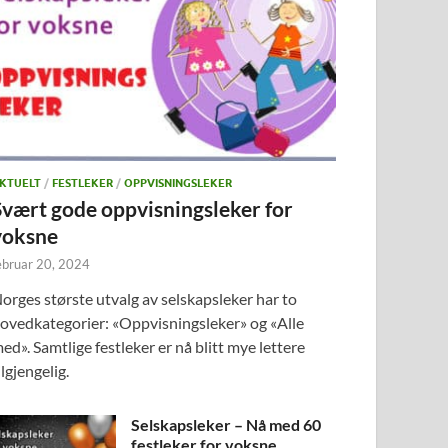
KTUELT
/
FESTLEKER
/
OPPVISNINGSLEKER
Svært gode oppvisningsleker for
voksne
ebruar 20, 2024
orges største utvalg av selskapsleker har to
ovedkategorier: «Oppvisningsleker» og «Alle
ed». Samtlige festleker er nå blitt mye lettere
ilgjengelig.
Selskapsleker – Nå med 60
festleker for voksne