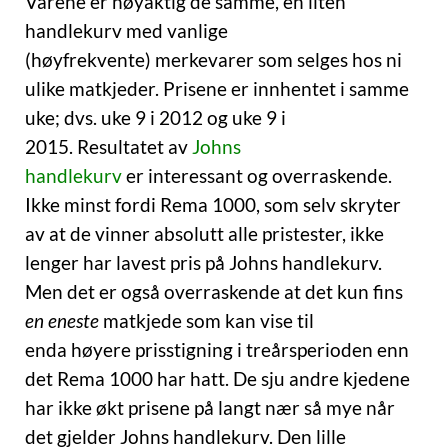
Varene er nøyaktig de samme, en liten
handlekurv med vanlige
(høyfrekvente) merkevarer som selges hos ni
ulike matkjeder. Prisene er innhentet i samme
uke; dvs. uke 9 i 2012 og uke 9 i
2015. Resultatet av
Johns
handlekurv
er interessant og overraskende.
Ikke minst fordi Rema 1000, som selv skryter
av at de vinner absolutt alle pristester, ikke
lenger har lavest pris på Johns handlekurv.
Men det er også overraskende at det kun fins
en eneste
matkjede som kan vise til
enda høyere prisstigning i treårsperioden enn
det Rema 1000 har hatt. De sju andre kjedene
har ikke økt prisene på langt nær så mye når
det gjelder Johns handlekurv. Den lille