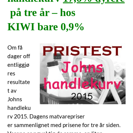
på tre år –
hos
KIWI bare 0,9%
Om få
dager off
entliggjø
res
resultate
t av
Johns
handleku
rv 2015. Dagens matvarepriser
er sammenlignet med prisene for tre år siden.