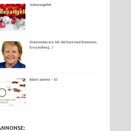
Juleevangeliet
Drømmelærere, blir det bare med drømmen,
Erna Solberg…?
Bibel i advent – 10
ANNONSE: