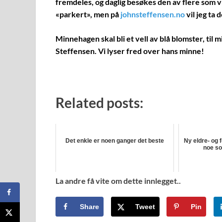
fremdeles, og daglig besøkes den av flere som v
«parkert», men på
johnsteffensen.no
vil jeg ta
Minnehagen skal bli et vell av blå blomster, ti
Steffensen. Vi lyser fred over hans minne!
Related posts:
Det enkle er noen ganger det beste
Ny eldre- og 
noe so
La andre få vite om dette innlegget..
Share
Tweet
Pin