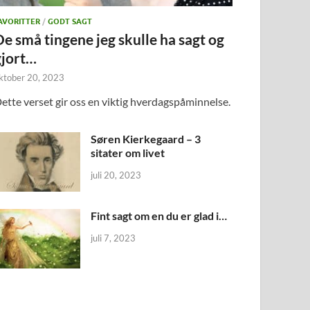
AVORITTER
/
GODT SAGT
De små tingene jeg skulle ha sagt og
gjort…
ktober 20, 2023
ette verset gir oss en viktig hverdagspåminnelse.
Søren Kierkegaard – 3
sitater om livet
juli 20, 2023
Fint sagt om en du er glad i…
juli 7, 2023