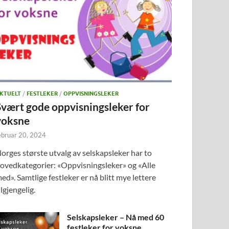
KTUELT
/
FESTLEKER
/
OPPVISNINGSLEKER
Svært gode oppvisningsleker for
voksne
ebruar 20, 2024
orges største utvalg av selskapsleker har to
ovedkategorier: «Oppvisningsleker» og «Alle
ed». Samtlige festleker er nå blitt mye lettere
ilgjengelig.
Selskapsleker – Nå med 60
festleker for voksne