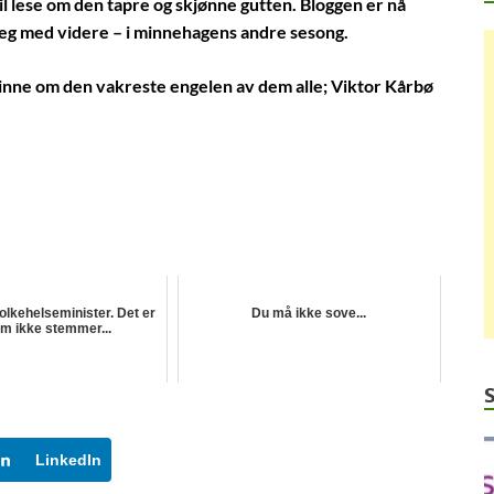
il lese om den tapre og skjønne gutten. Bloggen er nå
 deg med videre – i minnehagens andre sesong.
l minne om den vakreste engelen av dem alle; Viktor Kårbø
folkehelseminister. Det er
Du må ikke sove...
m ikke stemmer...
LinkedIn