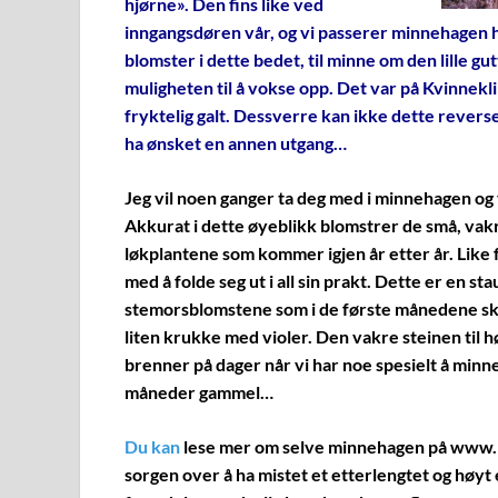
hjørne». Den fins like ved
inngangsdøren vår, og vi passerer minnehagen hv
blomster i dette bedet, til minne om den lille gu
muligheten til å vokse opp. Det var på Kvinnekli
fryktelig galt. Dessverre kan ikke dette reverse
ha ønsket en annen utgang…
Jeg vil noen ganger ta deg med i minnehagen og
Akkurat i dette øyeblikk blomstrer de små, vakre
løkplantene som kommer igjen år etter år. Like 
med å folde seg ut i all sin prakt. Dette er en s
stemorsblomstene som i de første månedene ska
liten krukke med violer. Den vakre steinen til
brenner på dager når vi har noe spesielt å minne
måneder gammel…
Du kan
lese mer om selve minnehagen på
www.m
sorgen over å ha mistet et etterlengtet og høy