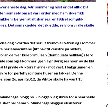
er eneste dag. Vår, sommer og høst er det alltid blå
tten som selv om alt var i orden med ham, ikke fikk
nikken i Bergen at alt skar seg, en fødsel som gikk
res. Det som skjedde, det skjedde, selv om vi alle skulle
 vise deg hvordan det ser ut fremover våren og i sommer.
 perlehyacintene (litt bak til venstre på bildet),
foran dem er kuleprimulaen (denticulata hellblau) i ferd
taude som også kommer igjen. Før øvrig ses noen av de blå
l få pryde «Viktors hjørne» mot vest. I bakgrunnen en
 høyre for perlehyacintene huser en fakkel. Denne
s, som 26. april 2012, da Viktor skulle ha vært 15
innehage.blogg.no
–
bloggen jeg skrev for å bearbeide
t elsket barnebarn. Minnehagebloggen eksisterer