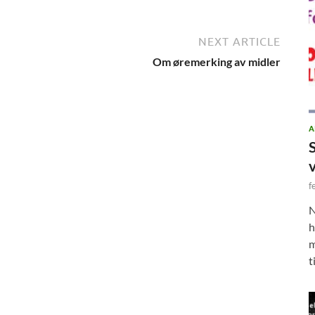
NEXT ARTICLE
Om øremerking av midler
A
f
N
h
m
t