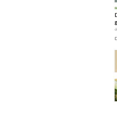
F
o
D