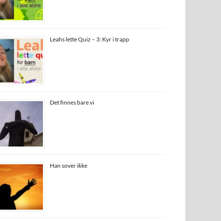
Leahs lette Quiz – 3: Kyr i trapp
Det finnes bare vi
Han sover ikke