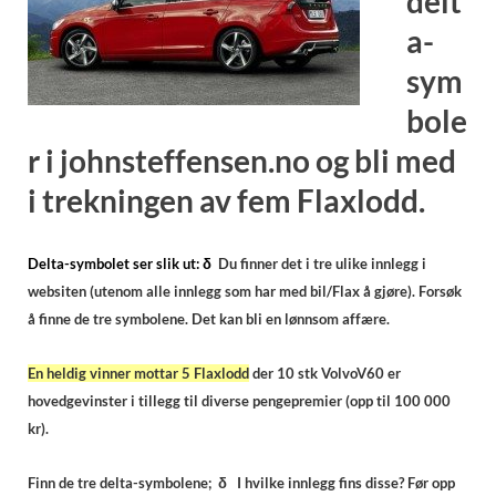
delt
a-
sym
bole
r i johnsteffensen.no og bli med
i trekningen av fem Flaxlodd.
Delta-symbolet ser slik ut:
δ
Du finner det i tre ulike innlegg i
websiten (utenom alle innlegg som har med bil/Flax å gjøre). Forsøk
å finne de tre symbolene. Det kan bli en lønnsom affære.
En heldig vinner mottar 5 Flaxlodd
der 10 stk VolvoV60 er
hovedgevinster i tillegg til diverse pengepremier (opp til 100 000
kr).
Finn de tre delta-symbolene; δ I hvilke innlegg fins disse? Før opp