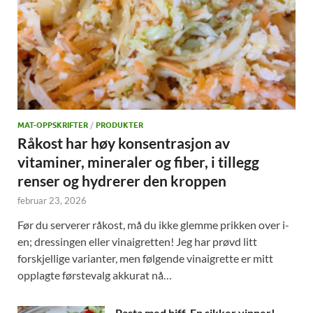
MAT-OPPSKRIFTER
/
PRODUKTER
Råkost har høy konsentrasjon av
vitaminer, mineraler og fiber, i tillegg
renser og hydrerer den kroppen
februar 23, 2026
Før du serverer råkost, må du ikke glemme prikken over i-
en; dressingen eller vinaigretten! Jeg har prøvd litt
forskjellige varianter, men følgende vinaigrette er mitt
opplagte førstevalg akkurat nå…
Pasta med biff. En sikker vinner!