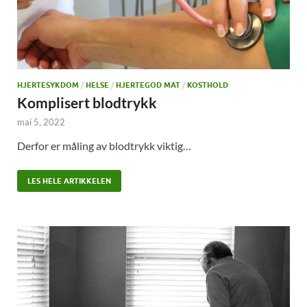
HJERTESYKDOM
/
HELSE
/
HJERTEGOD MAT
/
KOSTHOLD
Komplisert blodtrykk
mai 5, 2022
Derfor er måling av blodtrykk viktig…
LES HELE ARTIKKELEN