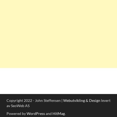
Copyright 2022 - John Steffensen |
Webutvikling & Design
levert
av SeoWeb AS
Powered by
WordPress
and
HitMag
.