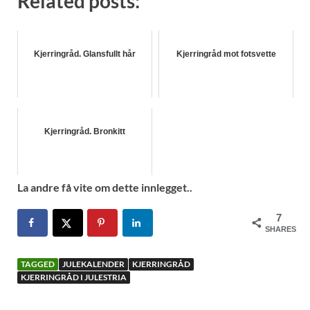
Related posts:
Kjerringråd. Glansfullt hår
Kjerringråd mot fotsvette
Kjerringråd. Bronkitt
La andre få vite om dette innlegget..
7
SHARES
TAGGED
JULEKALENDER
KJERRINGRÅD
KJERRINGRÅD I JULESTRIA