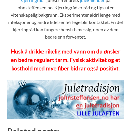
Kjerringråd
i julestria er årets
julekalender
på
johnsteffensen.no. Kjerringråd er råd og tips uten
vitenskapelig bakgrunn. Eksperimenter aldri lenge med
infeksjoner og andre lidelser før lege blir kontaktet. En del
kjerringråd kan fungere hensiktsmessig, noen av dem
bedre enn forventet.
Husk å drikke rikelig med vann om du ønsker
en bedre regulert tarm. F
ysisk aktivitet og et
kosthold med mye fiber bidrar også positivt.