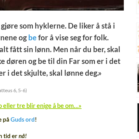
 gjøre som hyklerne. De liker å stå i
rnene og
be
for å vise seg for folk.
alt fått sin lønn. Men når du ber, skal
e døren og be til din Far som er i det
er i det skjulte, skal lønne deg.»
tteus 6, 5-6)
 eller tre blir enige å be om…»
e på
Guds ord
!
n tid er
nå!