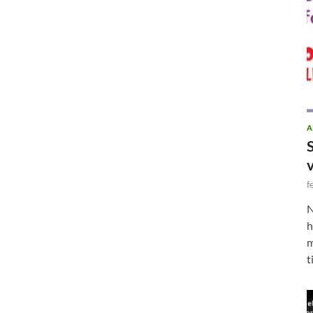
A
f
N
h
m
t