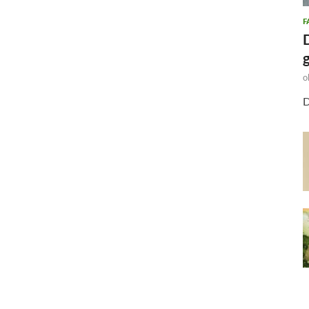
F
o
D