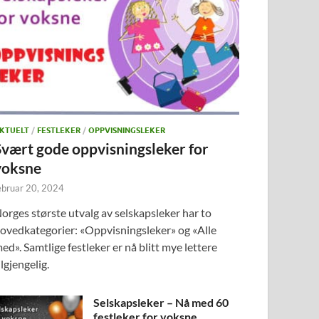
KTUELT
/
FESTLEKER
/
OPPVISNINGSLEKER
Svært gode oppvisningsleker for
voksne
ebruar 20, 2024
orges største utvalg av selskapsleker har to
ovedkategorier: «Oppvisningsleker» og «Alle
ed». Samtlige festleker er nå blitt mye lettere
ilgjengelig.
Selskapsleker – Nå med 60
festleker for voksne