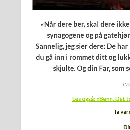
«Når dere ber, skal dere ikke
synagogene og på gatehjø
Sannelig, jeg sier dere: De har 
du gå inn i rommet ditt og lukk
skjulte. Og din Far, som s
(Ma
Les også: «Bønn. Det to
Ta var
Di