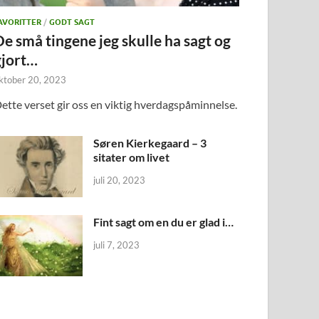
AVORITTER
/
GODT SAGT
De små tingene jeg skulle ha sagt og
gjort…
ktober 20, 2023
ette verset gir oss en viktig hverdagspåminnelse.
Søren Kierkegaard – 3
sitater om livet
juli 20, 2023
Fint sagt om en du er glad i…
juli 7, 2023