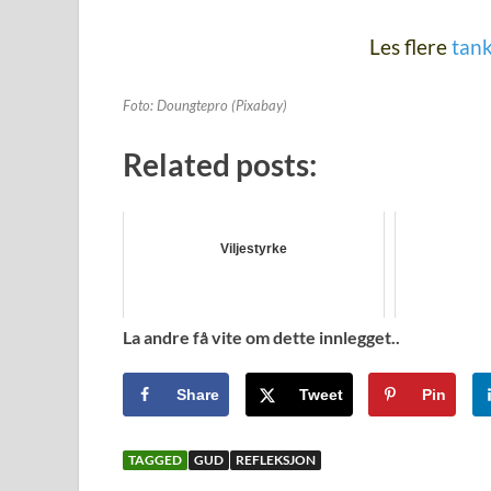
Les flere
tan
Foto: Doungtepro (Pixabay)
Related posts:
Viljestyrke
La andre få vite om dette innlegget..
Share
Tweet
Pin
TAGGED
GUD
REFLEKSJON