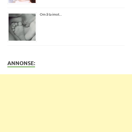
Om å ta imot…
ANNONSE: