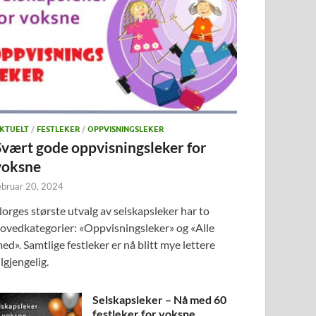
KTUELT
/
FESTLEKER
/
OPPVISNINGSLEKER
Svært gode oppvisningsleker for
voksne
ebruar 20, 2024
orges største utvalg av selskapsleker har to
ovedkategorier: «Oppvisningsleker» og «Alle
ed». Samtlige festleker er nå blitt mye lettere
ilgjengelig.
Selskapsleker – Nå med 60
festleker for voksne