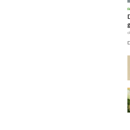
F
o
D