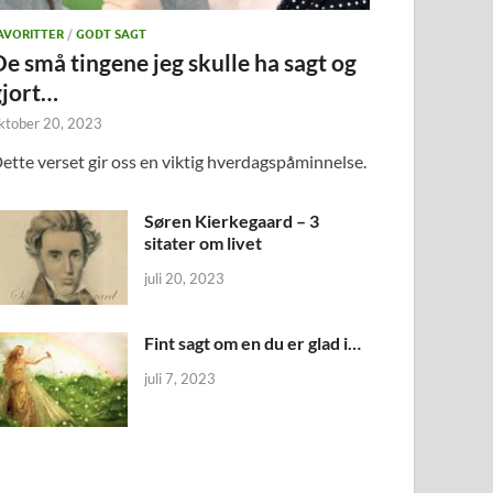
AVORITTER
/
GODT SAGT
De små tingene jeg skulle ha sagt og
gjort…
ktober 20, 2023
ette verset gir oss en viktig hverdagspåminnelse.
Søren Kierkegaard – 3
sitater om livet
juli 20, 2023
Fint sagt om en du er glad i…
juli 7, 2023