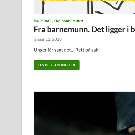
MORSOMT
/
FRA BARNEMUNN
Fra barnemunn. Det ligger i 
januar 12, 2020
Unger får sagt det… Rett på sak!
LES HELE ARTIKKELEN