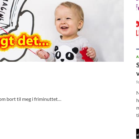
A
f
N
m bort til meg i friminuttet…
h
m
t