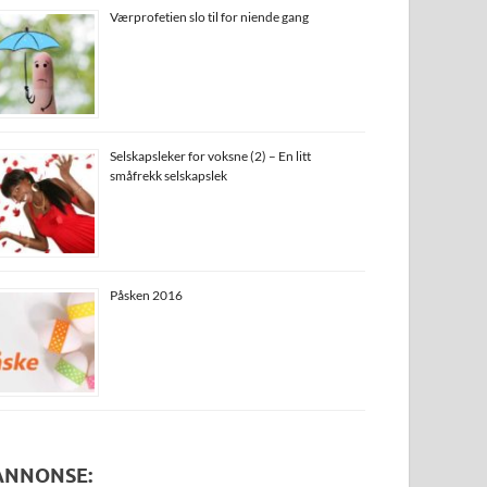
Værprofetien slo til for niende gang
Selskapsleker for voksne (2) – En litt
småfrekk selskapslek
Påsken 2016
ANNONSE: