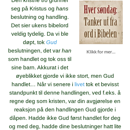
Den kristne tro grunner
seg på Kristus og
hans
beslutning og handling.
Det sier ukens bibelord
veldig tydelig.
Da vi ble
døpt, tok
Gud
beslutningen, det var
han
Klikk for mer…
som handlet og tok oss til
sine barn. Akkurat i det
øyeblikket gjorde vi ikke stort, men Gud
handlet… Når vi senere i
livet
tok et bevisst
standpunkt til denne handlingen, ved f.eks. å
regne deg som kristen, var din avgjørelse en
reaksjon på den handlingen Gud gjorde i
dåpen. Hadde ikke Gud først handlet for deg
og med deg, hadde dine beslutninger hatt lite